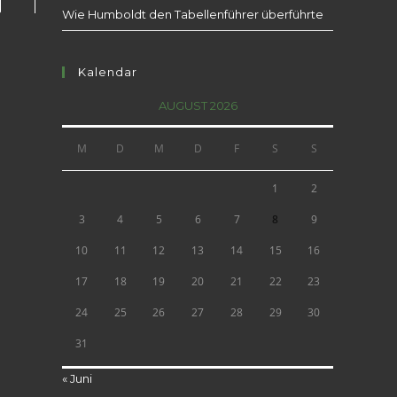
Wie Humboldt den Tabellenführer überführte
Kalendar
AUGUST 2026
M
D
M
D
F
S
S
1
2
3
4
5
6
7
8
9
10
11
12
13
14
15
16
17
18
19
20
21
22
23
24
25
26
27
28
29
30
31
« Juni