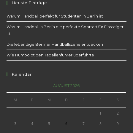
Neuste Einträge
Warum Handball perfekt für Studenten in Berlin ist
Warum Handball in Berlin die perfekte Sportart für Einsteiger
ist
Die lebendige Berliner Handballszene entdecken
Wie Humboldt den Tabellenführer überführte
Kalendar
AUGUST 2026
M
D
M
D
F
S
S
1
2
3
4
5
6
7
8
9