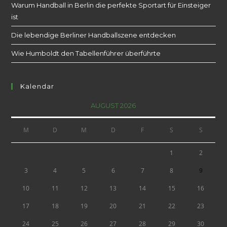
Warum Handball in Berlin die perfekte Sportart für Einsteiger
ist
Die lebendige Berliner Handballszene entdecken
Wie Humboldt den Tabellenführer überführte
Kalendar
AUGUST 2026
M
D
M
D
F
S
S
1
2
3
4
5
6
7
8
9
10
11
12
13
14
15
16
17
18
19
20
21
22
23
24
25
26
27
28
29
30