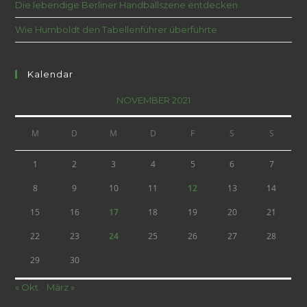
Die lebendige Berliner Handballszene entdecken
Wie Humboldt den Tabellenführer überführte
Kalendar
NOVEMBER 2021
M
D
M
D
F
S
S
1
2
3
4
5
6
7
8
9
10
11
12
13
14
15
16
17
18
19
20
21
22
23
24
25
26
27
28
29
30
« Okt.
März »