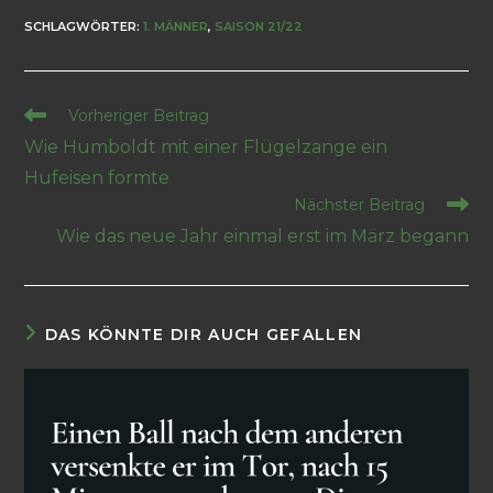
SCHLAGWÖRTER
:
1. MÄNNER
,
SAISON 21/22
Vorheriger Beitrag
Wie Humboldt mit einer Flügelzange ein
Hufeisen formte
Nächster Beitrag
Wie das neue Jahr einmal erst im März begann
DAS KÖNNTE DIR AUCH GEFALLEN